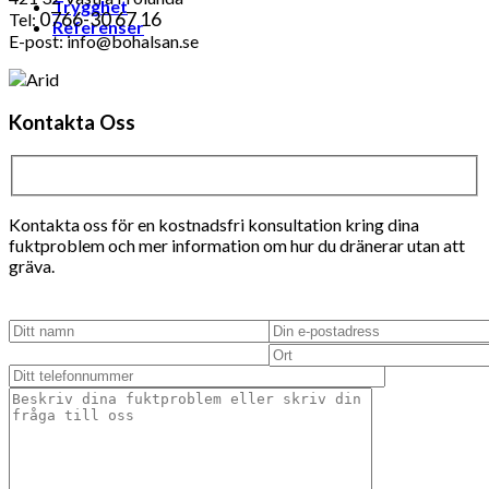
Trygghet
0766-30 67 16
Tel:
Referenser
E-post: info@bohalsan.se
Kontakta Oss
Kontakta oss för en kostnadsfri konsultation kring dina
fuktproblem och mer information om hur du dränerar utan att
gräva.