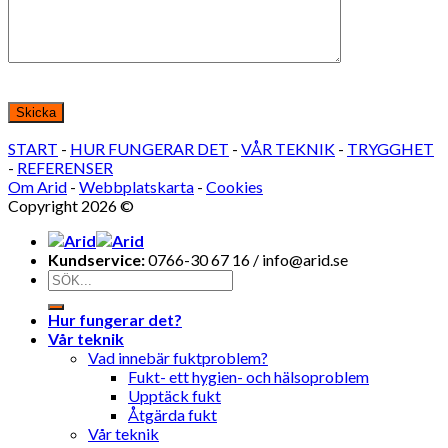
Lämna detta fält tomt.
START
-
HUR FUNGERAR DET
-
VÅR TEKNIK
-
TRYGGHET
-
REFERENSER
Om Arid
-
Webbplatskarta
-
Cookies
Copyright 2026 ©
Bohälsan AB
Kundservice:
0766-30 67 16 / info@arid.se
Hur fungerar det?
Vår teknik
Vad innebär fuktproblem?
Fukt- ett hygien- och hälsoproblem
Upptäck fukt
Åtgärda fukt
Vår teknik