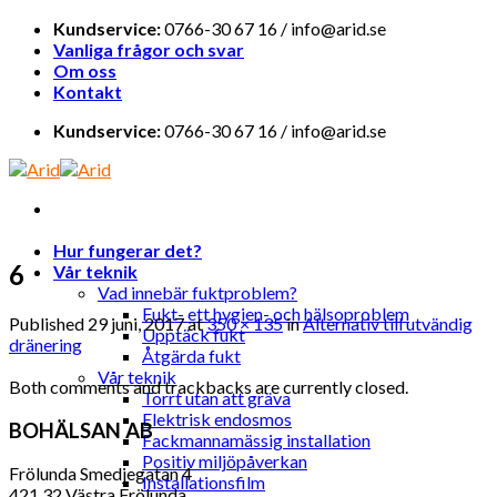
Skip
Kundservice:
0766-30 67 16 / info@arid.se
to
Vanliga frågor och svar
content
Om oss
Kontakt
Kundservice:
0766-30 67 16 / info@arid.se
Hur fungerar det?
6
Vår teknik
Vad innebär fuktproblem?
Fukt- ett hygien- och hälsoproblem
Published
29 juni, 2017
at
350 × 135
in
Alternativ till utvändig
Upptäck fukt
dränering
Åtgärda fukt
Vår teknik
Both comments and trackbacks are currently closed.
Torrt utan att gräva
Elektrisk endosmos
BOHÄLSAN AB
Fackmannamässig installation
Positiv miljöpåverkan
Frölunda Smedjegatan 4
Installationsfilm
421 32 Västra Frölunda