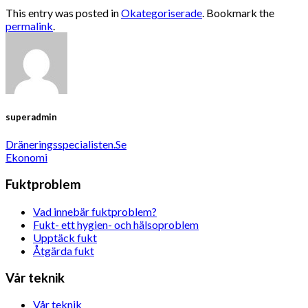
This entry was posted in
Okategoriserade
. Bookmark the
permalink
.
superadmin
Dräneringsspecialisten.Se
Ekonomi
Fuktproblem
Vad innebär fuktproblem?
Fukt- ett hygien- och hälsoproblem
Upptäck fukt
Åtgärda fukt
Vår teknik
Vår teknik