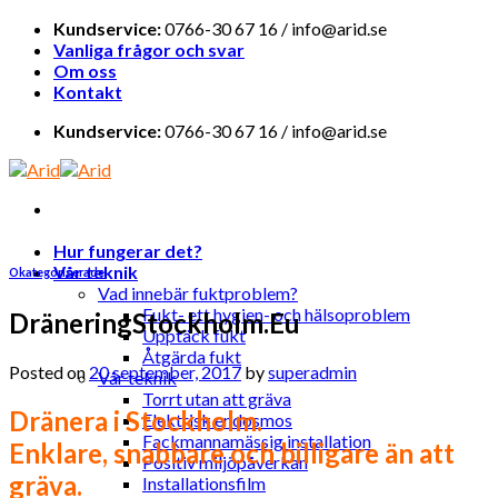
Skip
Kundservice:
0766-30 67 16 / info@arid.se
to
Vanliga frågor och svar
content
Om oss
Kontakt
Kundservice:
0766-30 67 16 / info@arid.se
Hur fungerar det?
Vår teknik
Okategoriserade
Vad innebär fuktproblem?
Fukt- ett hygien- och hälsoproblem
DräneringStockholm.Eu
Upptäck fukt
Åtgärda fukt
Posted on
20 september, 2017
by
superadmin
Vår teknik
Torrt utan att gräva
Dränera i Stockholm.
Elektrisk endosmos
Fackmannamässig installation
Enklare, snabbare och billigare än att
Positiv miljöpåverkan
gräva.
Installationsfilm