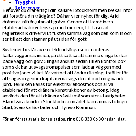
Trygghet
Referenser
Behöver du dränering i din källare i Stockholm men tvekar inför
att förstöra din trädgård?
Då har vi en nyhet för dig. Arid
dränerar inifrån, utan att gräva. Genom att kombinera
etablerad naturvetenskap med modern, IT-baserad
reglerteknik driver vi ut fukten samma väg som den kom in och
ser till att den stannar på utsidan för gott.
Systemet består av en elektrodslinga som monteras i
källarväggarnas insida, på ett sätt så att samma slinga torkar
både vägg och golv. Slingan ansluts sedan till en kontrollbox
som skickar ut svagströmspulser som laddar väggen med
positiva joner vilket får vattnet att ändra riktning; i stället för
att sugas in genom kapillärerna sugs den ut mot omgivande
jord. Tekniken kallas för elektrisk endosmos och är väl
etablerad för att dränera konstruktioner av betong. Idag
används den för att dränera såväl små som stora fastigheter.
Bland våra kunder i Stockholmsområdet kan nämnas Lidingö
Stad, Svenska Bostäder och Tyresö Kommun.
För en första gratis konsultation, ring 010-330 06 30 redan idag.