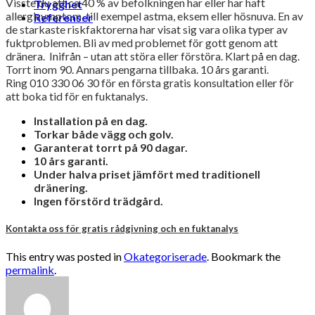
Visste du att ca 40 % av befolkningen har eller har haft
Trygghet
allergisymptom, till exempel astma, eksem eller hösnuva. En av
Referenser
de starkaste riskfaktorerna har visat sig vara olika typer av
fuktproblemen. Bli av med problemet för gott genom att
dränera. Inifrån – utan att störa eller förstöra. Klart på en dag.
Torrt inom 90. Annars pengarna tillbaka. 10 års garanti.
Ring 010 330 06 30 för en första gratis konsultation eller för
att boka tid för en fuktanalys.
Installation på en dag.
Torkar både vägg och golv.
Garanterat torrt på 90 dagar.
10 års garanti.
Under halva priset jämfört med traditionell
dränering.
Ingen förstörd trädgård.
Kontakta oss för gratis rådgivning och en fuktanalys
This entry was posted in
Okategoriserade
. Bookmark the
permalink
.