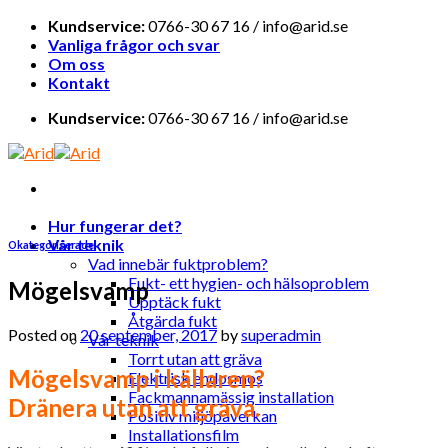
Skip
Kundservice:
0766-30 67 16 / info@arid.se
to
Vanliga frågor och svar
content
Om oss
Kontakt
Kundservice:
0766-30 67 16 / info@arid.se
Hur fungerar det?
Vår teknik
Okategoriserade
Vad innebär fuktproblem?
Fukt- ett hygien- och hälsoproblem
Mögelsvamp
Upptäck fukt
Åtgärda fukt
Posted on
20 september, 2017
by
superadmin
Vår teknik
Torrt utan att gräva
Mögelsvamp i källaren?
Elektrisk endosmos
Fackmannamässig installation
Dränera utan att gräva.
Positiv miljöpåverkan
Installationsfilm