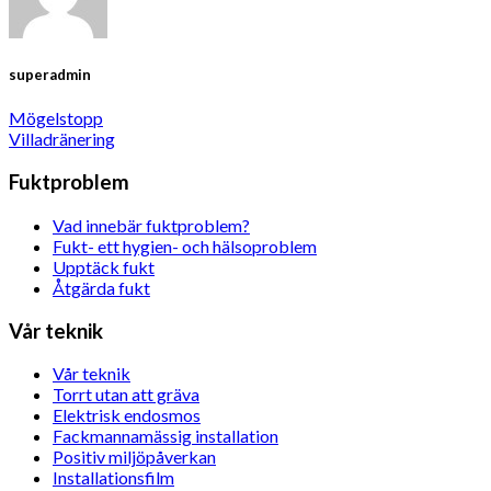
superadmin
Mögelstopp
Villadränering
Fuktproblem
Vad innebär fuktproblem?
Fukt- ett hygien- och hälsoproblem
Upptäck fukt
Åtgärda fukt
Vår teknik
Vår teknik
Torrt utan att gräva
Elektrisk endosmos
Fackmannamässig installation
Positiv miljöpåverkan
Installationsfilm