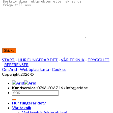
Lämna detta fält tomt.
START
-
HUR FUNGERAR DET
-
VÅR TEKNIK
-
TRYGGHET
-
REFERENSER
Om Arid
-
Webbplatskarta
-
Cookies
Copyright 2026 ©
Bohälsan AB
Kundservice:
0766-30 67 16 / info@arid.se
Hur fungerar det?
Vår teknik
Vad innebär fuktproblem?