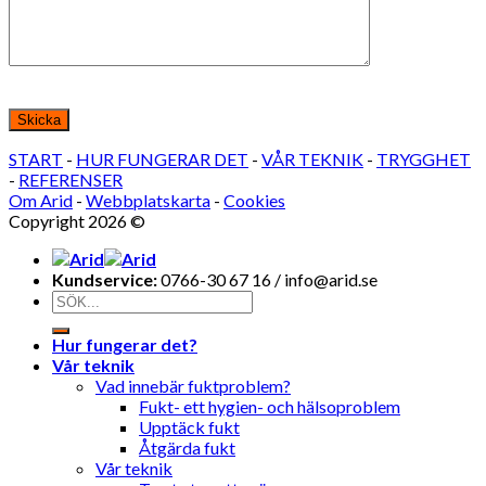
Lämna detta fält tomt.
START
-
HUR FUNGERAR DET
-
VÅR TEKNIK
-
TRYGGHET
-
REFERENSER
Om Arid
-
Webbplatskarta
-
Cookies
Copyright 2026 ©
Bohälsan AB
Kundservice:
0766-30 67 16 / info@arid.se
Hur fungerar det?
Vår teknik
Vad innebär fuktproblem?
Fukt- ett hygien- och hälsoproblem
Upptäck fukt
Åtgärda fukt
Vår teknik