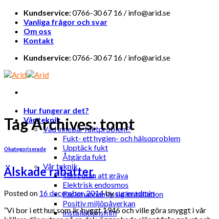
Skip
Kundservice:
0766-30 67 16 / info@arid.se
to
Vanliga frågor och svar
content
Om oss
Kontakt
Kundservice:
0766-30 67 16 / info@arid.se
Hur fungerar det?
Tag Archives:
tomt
Vår teknik
Vad innebär fuktproblem?
Fukt- ett hygien- och hälsoproblem
Upptäck fukt
Okategoriserade
Åtgärda fukt
Vår teknik
Älskade rabatter.
Torrt utan att gräva
Elektrisk endosmos
Posted on
16 december, 2014
by
superadmin
Fackmannamässig installation
Positiv miljöpåverkan
”Vi bor i ett hus som är byggt 1946 och ville göra snyggt i vår
Installationsfilm