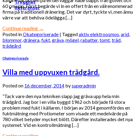
källare där putsen på en del väggar hade släppt från golvet och
Trygghet
60 cm upp. Först begärde vi in en offert från en välrenommerad
Referenser
firma på traditionell dränering. Det var dyrt, tyckte vi, men ännu
värre var att behöva ödelägga […]
Continue reading
→
Posted in
Okategoriserade
|
Tagged
aktiv elektroosmos
,
arid
,
blommor
,
dränera
,
fukt
,
gräva
,
mögel
,
rabatter
,
tomt
,
träd
,
trädgård
Okategoriserade
Villa med uppvuxen trädgård.
Posted on
16 december, 2014
by
superadmin
”Tack vare den nya tekniken slapp jag gräva upp hela min
trädgård. Jag bor i en villa byggd 1962 och började få stora
problem med fukt i källaren. I början av 2014 genomfördes en
fuktmätning med Protiometer som visade ett medelvärde på
780 vilket betyder mycket blött. Därefter installerades det nya
systemet. Vid en kontrollmätning […]
Continue reading
→