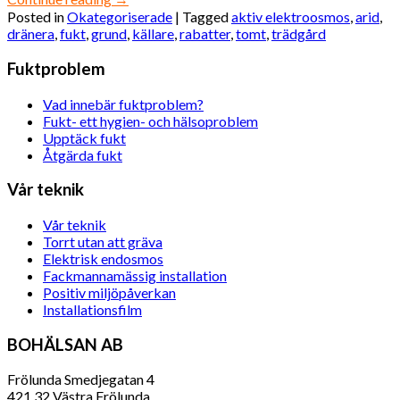
Posted in
Okategoriserade
|
Tagged
aktiv elektroosmos
,
arid
,
dränera
,
fukt
,
grund
,
källare
,
rabatter
,
tomt
,
trädgård
Fuktproblem
Vad innebär fuktproblem?
Fukt- ett hygien- och hälsoproblem
Upptäck fukt
Åtgärda fukt
Vår teknik
Vår teknik
Torrt utan att gräva
Elektrisk endosmos
Fackmannamässig installation
Positiv miljöpåverkan
Installationsfilm
BOHÄLSAN AB
Frölunda Smedjegatan 4
421 32 Västra Frölunda