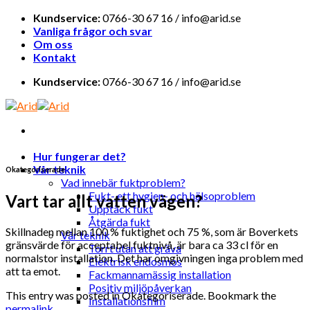
Skip
Kundservice:
0766-30 67 16 / info@arid.se
to
Vanliga frågor och svar
content
Om oss
Kontakt
Kundservice:
0766-30 67 16 / info@arid.se
Hur fungerar det?
Vår teknik
Okategoriserade
Vad innebär fuktproblem?
Fukt- ett hygien- och hälsoproblem
Vart tar allt vatten vägen?
Upptäck fukt
Åtgärda fukt
Skillnaden mellan 100 % fuktighet och 75 %, som är Boverkets
Vår teknik
gränsvärde för acceptabel fuktnivå, är bara ca 33 cl för en
Torrt utan att gräva
normalstor installation. Det har omgivningen inga problem med
Elektrisk endosmos
att ta emot.
Fackmannamässig installation
Positiv miljöpåverkan
This entry was posted in Okategoriserade. Bookmark the
Installationsfilm
permalink
.